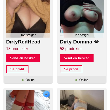
Top sælger
Top sælger
DirtyRedHead
Dirty Domina 💋
18 produkter
58 produkter
Send en besked
Send en besked
Se profil
Se profil
Online
Online