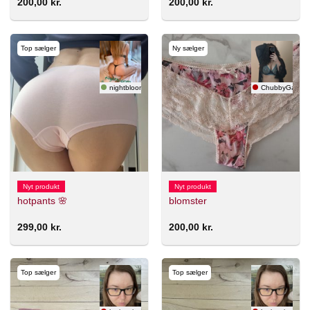
200,00
kr.
200,00
kr.
Top sælger
Ny sælger
nightbloom 🇸🇪
ChubbyGamer
Nyt produkt
Nyt produkt
hotpants 🌸
blomster
299,00
kr.
200,00
kr.
Top sælger
Top sælger