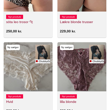
Nyt produkt
Nyt produkt
söta leo trosor 🐆
Lækre blonde trusser
250,00
kr.
229,00
kr.
Ny sælger
Ny sælger
ChubbyGamer
ChubbyGamer
Nyt produkt
Nyt produkt
Hvid
lilla blonde