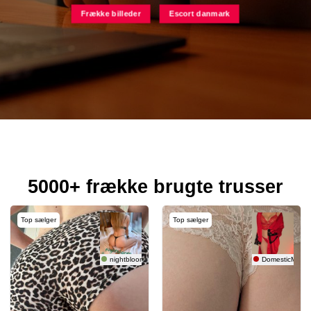
Frække billeder
Escort danmark
5000+ frække brugte trusser
Top sælger
Top sælger
nightbloom 🇸🇪
DomesticMama