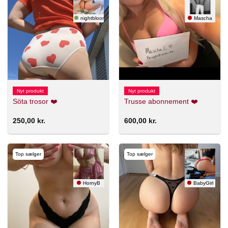
nightbloom 🇸🇪
Mascha
Nyt produkt
Nyt produkt
Söta trosor ❤️
Trusse abonnement ❤️
250,00
kr.
600,00
kr.
Top sælger
Top sælger
HornyB
BabyGirl