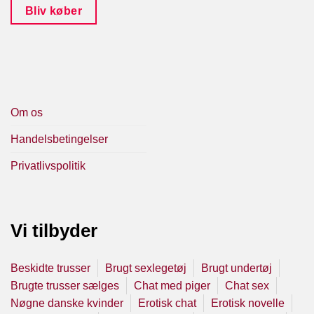
Bliv køber
Om os
Handelsbetingelser
Privatlivspolitik
Vi tilbyder
Beskidte trusser
Brugt sexlegetøj
Brugt undertøj
Brugte trusser sælges
Chat med piger
Chat sex
Nøgne danske kvinder
Erotisk chat
Erotisk novelle