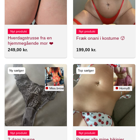
Nyt produkt
Nyt produkt
Hverdagstrusse fra en
Fræk onani i kostume 🥵
hjemmegående mor ❤️
249,00
kr.
199,00
kr.
Ny sælger
Top sælger
Miss.brownie
HornyB
Nyt produkt
Nyt produkt
2 dags trusse
Prøver alle mine bikinier