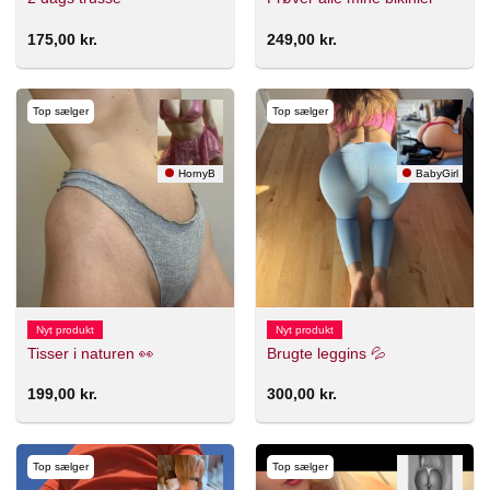
175,00
kr.
249,00
kr.
Top sælger
Top sælger
HornyB
BabyGirl
Nyt produkt
Nyt produkt
Tisser i naturen 👀
Brugte leggins 💦
199,00
kr.
300,00
kr.
Top sælger
Top sælger