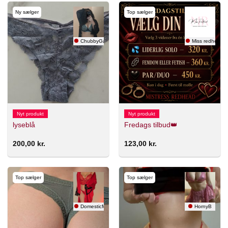
Ny sælger
Top sælger
ChubbyGamer
Miss redhead
Nyt produkt
Nyt produkt
lyseblå
Fredags tilbud👑
200,00
kr.
123,00
kr.
Top sælger
Top sælger
DomesticMama
HornyB